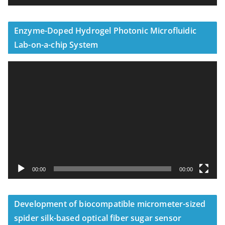
Enzyme-Doped Hydrogel Photonic Microfluidic
Lab-on-a-chip System
視
訊
播
放
器
00:00
00:00
Development of biocompatible micrometer-sized
spider silk-based optical fiber sugar sensor