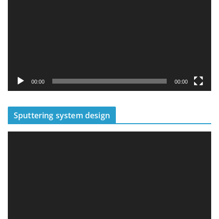
播
放
器
00:00
00:00
Sputtering system design
視
訊
播
放
器