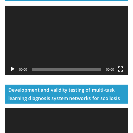
視
訊
播
放
器
00:00
00:00
Development and validity testing of multi-task
learning diagnosis system networks for scoliosis
視
訊
播