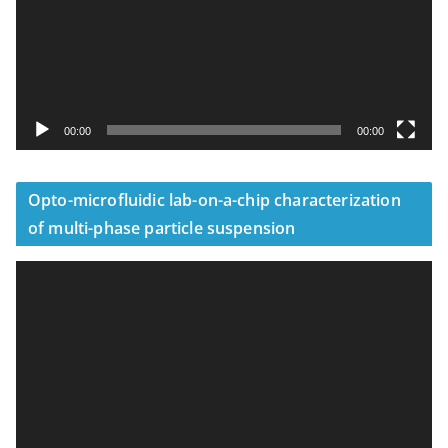
放
器
00:00
00:00
Opto-microfluidic lab-on-a-chip characterization
of multi-phase particle suspension
視
訊
播
放
器