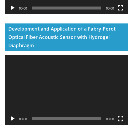
00:00
00:00
Development and Application of a Fabry-Perot
Optical Fiber Acoustic Sensor with Hydrogel
Diaphragm
視
訊
播
放
器
00:00
00:00