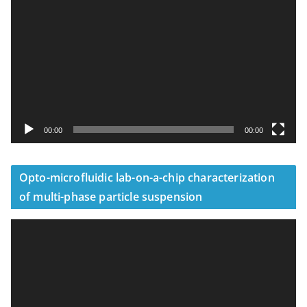
訊
播
放
器
00:00
00:00
Opto-microfluidic lab-on-a-chip characterization
of multi-phase particle suspension
視
訊
播
放
器