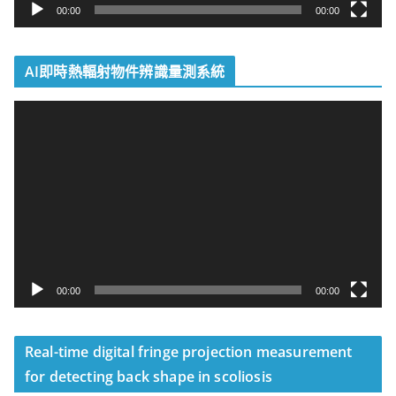
00:00
00:00
AI即時熱輻射物件辨識量測系統
視
訊
播
放
器
00:00
00:00
Real-time digital fringe projection measurement
for detecting back shape in scoliosis