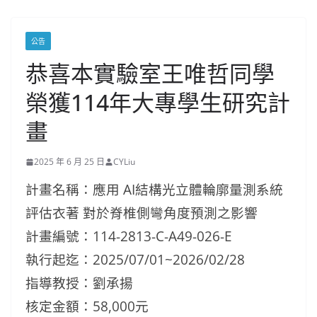
公告
恭喜本實驗室王唯哲同學
榮獲114年大專學生研究計
畫
2025 年 6 月 25 日
CYLiu
計畫名稱：
應用 AI結構光立體輪廓量測系統
評估衣著 對於脊椎側彎角度預測之影響
計畫編號：
114-2813-C-A49-026-E
執行起迄：
2025/07/01~2026/02/28
指導教授：
劉承揚
核定金額：
58,000元