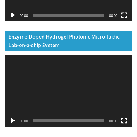
00:00
00:00
Enzyme-Doped Hydrogel Photonic Microfluidic
Lab-on-a-chip System
視
訊
播
放
器
00:00
00:00