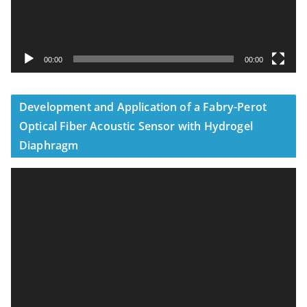
00:00
00:00
Development and Application of a Fabry-Perot
Optical Fiber Acoustic Sensor with Hydrogel
Diaphragm
視
訊
播
放
器