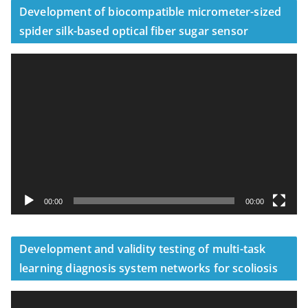
Development of biocompatible micrometer-sized
spider silk-based optical fiber sugar sensor
視
訊
播
放
器
00:00
00:00
Development and validity testing of multi-task
learning diagnosis system networks for scoliosis
視