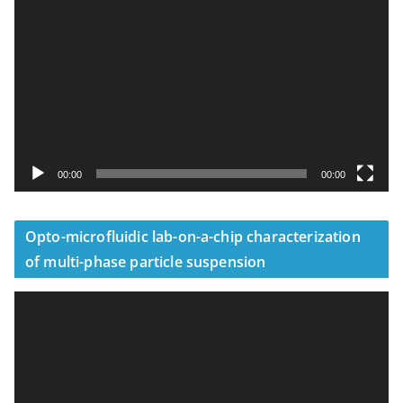
訊
播
放
器
00:00
00:00
Opto-microfluidic lab-on-a-chip characterization
of multi-phase particle suspension
視
訊
播
放
器