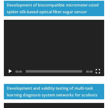
Development of biocompatible micrometer-sized
spider silk-based optical fiber sugar sensor
視
訊
播
放
器
00:00
00:00
Development and validity testing of multi-task
learning diagnosis system networks for scoliosis
視