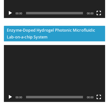
00:00
00:00
Enzyme-Doped Hydrogel Photonic Microfluidic
Lab-on-a-chip System
視
訊
播
放
器
00:00
00:00