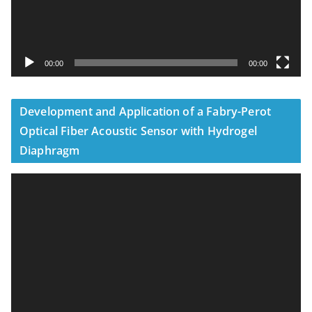
00:00
00:00
Development and Application of a Fabry-Perot
Optical Fiber Acoustic Sensor with Hydrogel
Diaphragm
視
訊
播
放
器