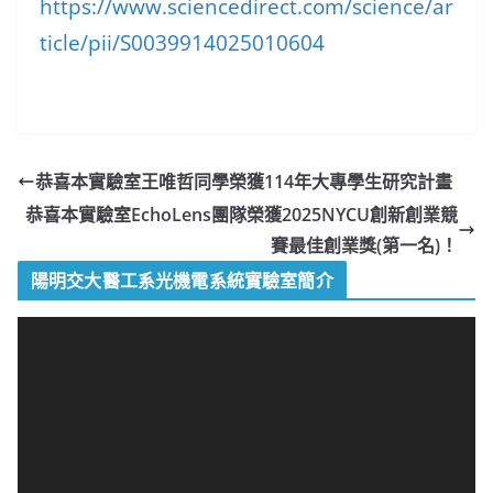
https://www.sciencedirect.com/science/ar
ticle/pii/S0039914025010604
恭喜本實驗室王唯哲同學榮獲114年大專學生研究計畫
恭喜本實驗室EchoLens團隊榮獲2025NYCU創新創業競
賽最佳創業獎(第一名)！
陽明交大醫工系光機電系統實驗室簡介
視
訊
播
放
器