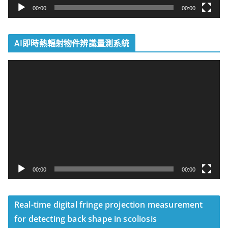
00:00
00:00
AI即時熱輻射物件辨識量測系統
視
訊
播
放
器
00:00
00:00
Real-time digital fringe projection measurement
for detecting back shape in scoliosis