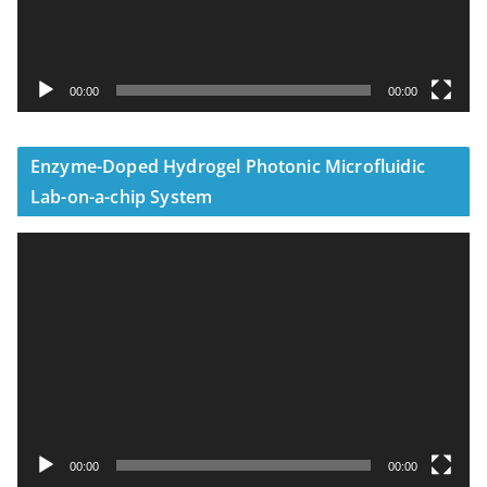
00:00
00:00
Enzyme-Doped Hydrogel Photonic Microfluidic
Lab-on-a-chip System
視
訊
播
放
器
00:00
00:00