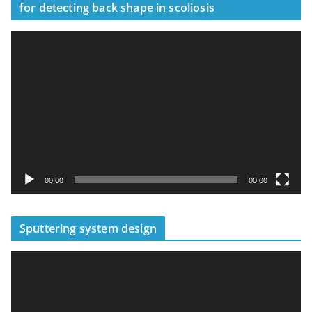
for detecting back shape in scoliosis
視
訊
播
放
器
00:00
00:00
Sputtering system design
視
訊
播
放