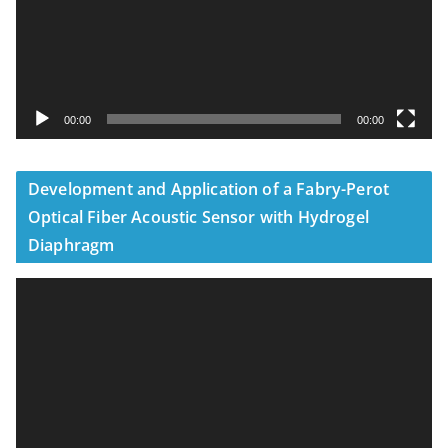
器
00:00
00:00
Development and Application of a Fabry-Perot
Optical Fiber Acoustic Sensor with Hydrogel
Diaphragm
視
訊
播
放
器