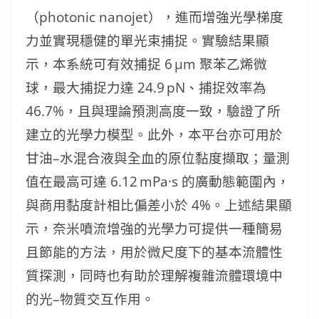
（photonic nanojet），進而增強光學梯度
力並實現穩健的單光束捕捉。實驗結果顯
示，本系統可有效捕捉 6 μm 聚苯乙烯微
球，最大捕捉力達 24.9 pN、捕捉效率為
46.7%，且與理論預測高度一致，驗證了所
建立的光學力模型。此外，本平台亦可用於
甘油–水混合液與全血的原位黏度擷取；量測
值在最高可達 6.12 mPa·s 的廣動態範圍內，
與商用黏度計相比偏差小於 4%。上述結果顯
示，奈米噴流增強的光學力可提供一種簡易
且節能的方法，用於微尺度下的基本流體性
質探測，同時也有助於理解複雜流體環境中
的光–物質交互作用。