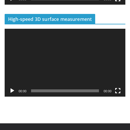
High-speed 3D surface measurement
視
訊
播
放
器
00:00
00:00