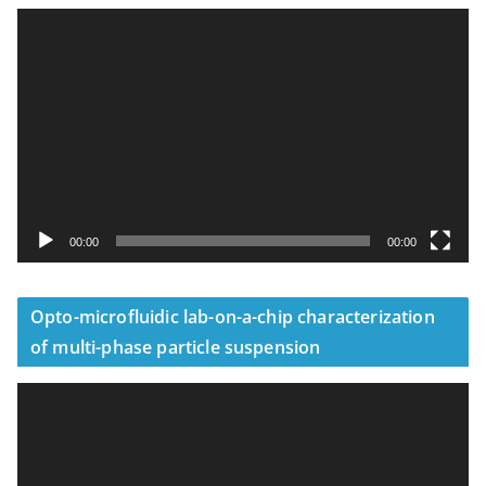
視
訊
播
放
器
00:00
00:00
Opto-microfluidic lab-on-a-chip characterization
of multi-phase particle suspension
視
訊
播
放