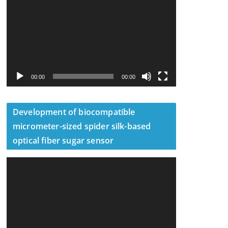
訊
播
放
器
00:00
00:00
Development of biocompatible
micrometer-sized spider silk-based
optical fiber sugar sensor
視
訊
播
放
器