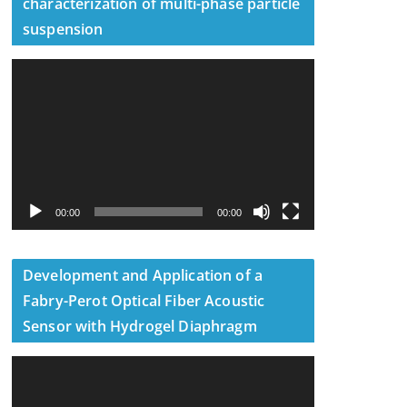
characterization of multi-phase particle
suspension
視
訊
播
放
器
00:00
00:00
Development and Application of a
Fabry-Perot Optical Fiber Acoustic
Sensor with Hydrogel Diaphragm
視
訊