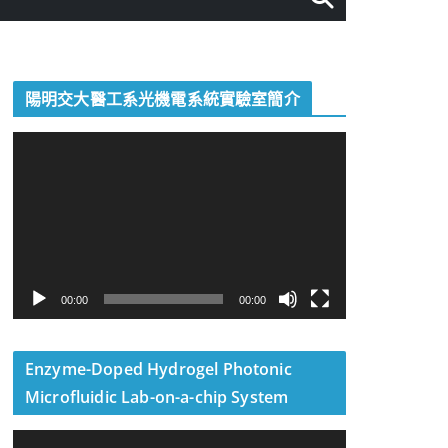
陽明交大醫工系光機電系統實驗室簡介
視
訊
播
放
器
00:00
00:00
Enzyme-Doped Hydrogel Photonic
Microfluidic Lab-on-a-chip System
視