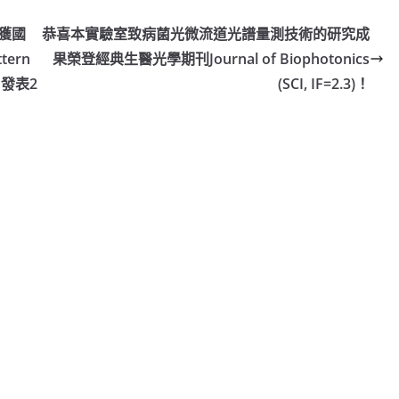
n獲國
恭喜本實驗室致病菌光微流道光譜量測技術的研究成
tern
果榮登經典生醫光學期刊Journal of Biophotonics
)，發表2
(SCI, IF=2.3)！