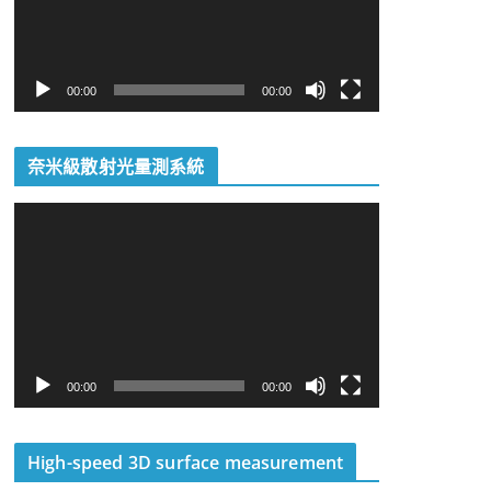
放
器
00:00
00:00
奈米級散射光量測系統
視
訊
播
放
器
00:00
00:00
High-speed 3D surface measurement