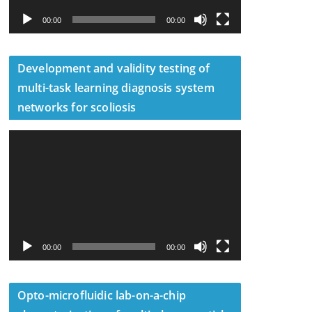
00:00
00:00
Development and validity testing of
multi-task learning diagnosis system
networks for scoliosis
視
訊
播
放
器
00:00
00:00
Opto-microfluidic lab-on-a-chip