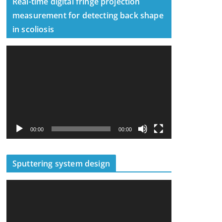
Real-time digital fringe projection
measurement for detecting back shape
in scoliosis
視
訊
播
放
器
00:00
00:00
Sputtering system design
視
訊
播