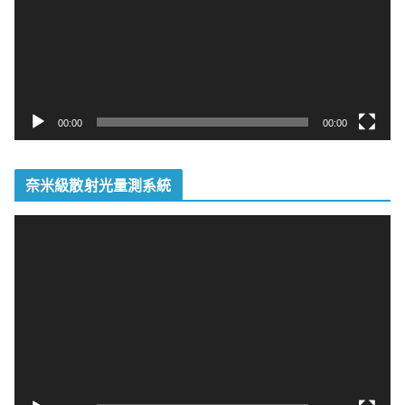
放
器
00:00
00:00
奈米級散射光量測系統
視
訊
播
放
器