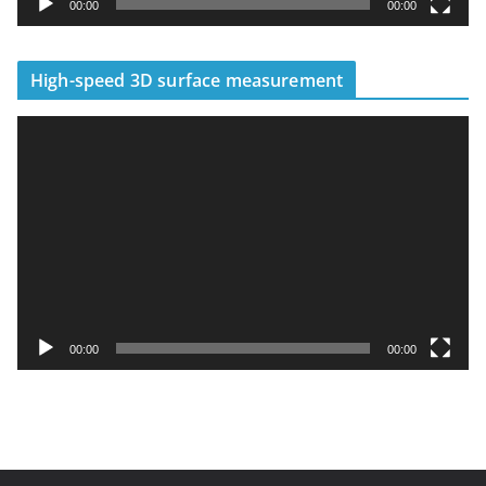
00:00
00:00
High-speed 3D surface measurement
視
訊
播
放
器
00:00
00:00