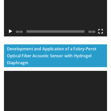
器
00:00
00:00
Development and Application of a Fabry-Perot
Optical Fiber Acoustic Sensor with Hydrogel
Diaphragm
視
訊
播
放
器