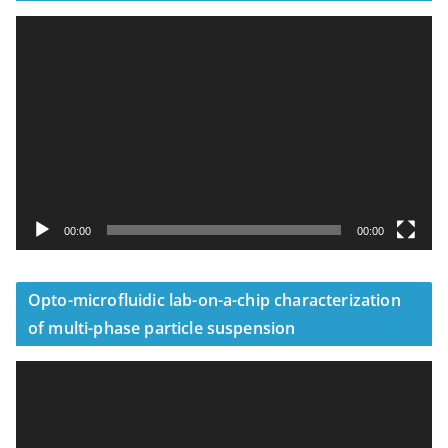
視
訊
播
放
器
00:00
00:00
Opto-microfluidic lab-on-a-chip characterization
of multi-phase particle suspension
視
訊
播
放