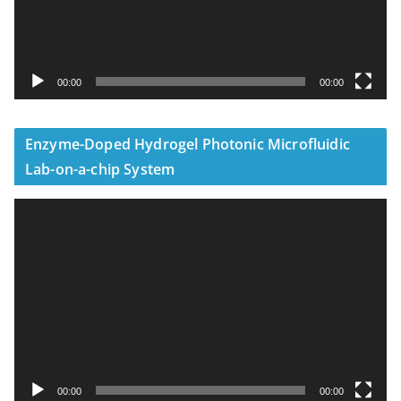
00:00
00:00
Enzyme-Doped Hydrogel Photonic Microfluidic
Lab-on-a-chip System
視
訊
播
放
器
00:00
00:00