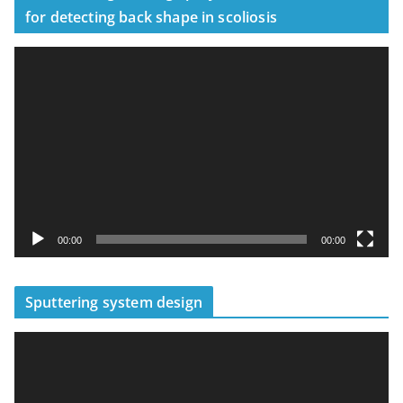
for detecting back shape in scoliosis
視
訊
播
放
器
00:00
00:00
Sputtering system design
視
訊
播